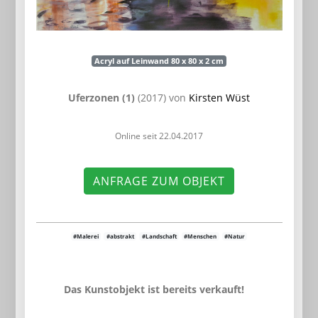
Acryl auf Leinwand 80 x 80 x 2 cm
Uferzonen (1)
(2017) von
Kirsten Wüst
Online seit 22.04.2017
ANFRAGE ZUM OBJEKT
#Malerei
#abstrakt
#Landschaft
#Menschen
#Natur
Das Kunstobjekt ist bereits verkauft!