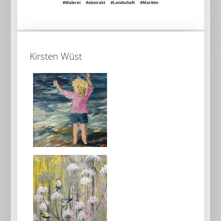
#Malerei
#abstrakt
#Landschaft
#Maritim
Kirsten Wüst